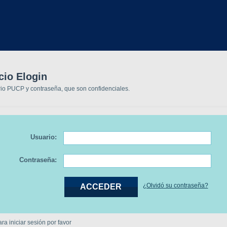
cio Elogin
rio PUCP y contraseña, que son confidenciales.
Usuario:
Contraseña:
¿Olvidó su contraseña?
a iniciar sesión por favor