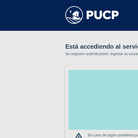
Está accediendo al servi
Se requiere autenticación. Ingrese su usua
En caso de algún problema par