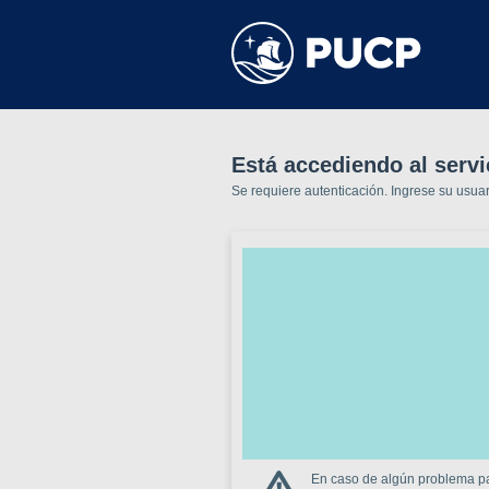
Está accediendo al servi
Se requiere autenticación. Ingrese su usua
En caso de algún problema par