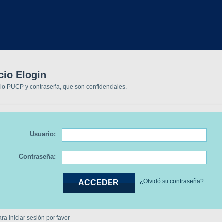
cio Elogin
rio PUCP y contraseña, que son confidenciales.
Usuario:
Contraseña:
¿Olvidó su contraseña?
a iniciar sesión por favor