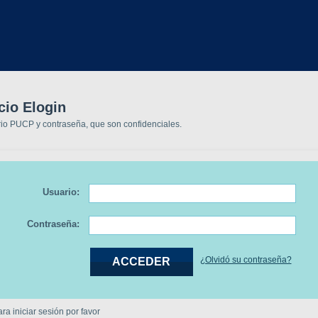
cio Elogin
rio PUCP y contraseña, que son confidenciales.
Usuario:
Contraseña:
¿Olvidó su contraseña?
a iniciar sesión por favor