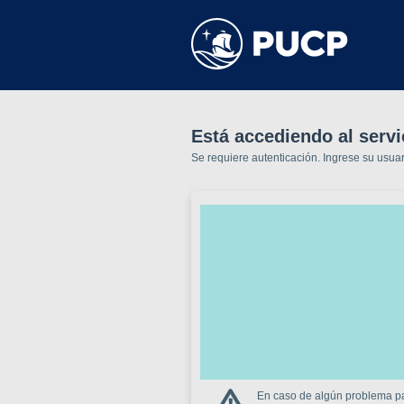
Está accediendo al servi
Se requiere autenticación. Ingrese su usua
En caso de algún problema par