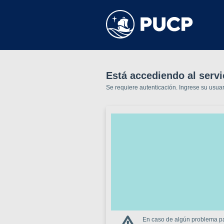
Está accediendo al servi
Se requiere autenticación. Ingrese su usua
En caso de algún problema par