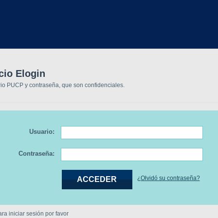
cio Elogin
rio PUCP y contraseña, que son confidenciales.
Usuario:
Contraseña:
¿Olvidó su contraseña?
a iniciar sesión por favor