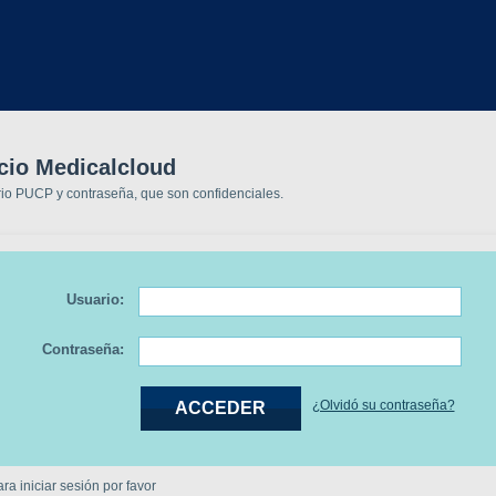
icio Medicalcloud
rio PUCP y contraseña, que son confidenciales.
Usuario:
Contraseña:
¿Olvidó su contraseña?
a iniciar sesión por favor