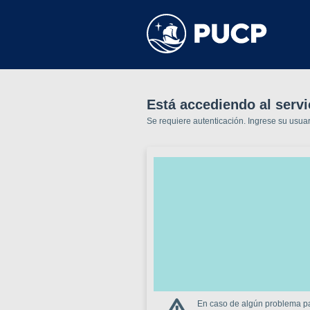
Está accediendo al serv
Se requiere autenticación. Ingrese su usua
En caso de algún problema par